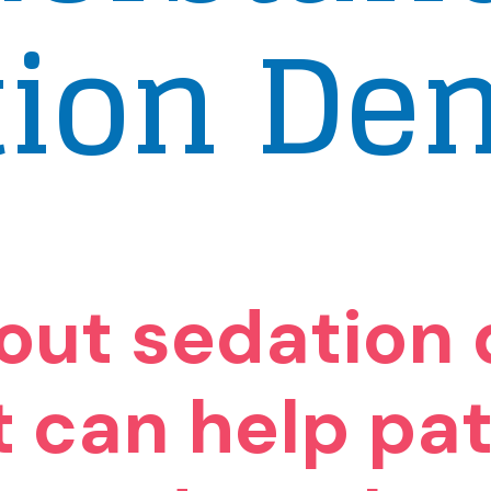
ion Den
out sedation 
t can help pa