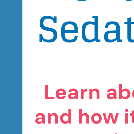
Sedat
Learn ab
and how i