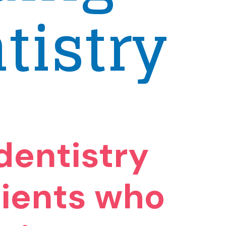
tistry
dentistry
tients who